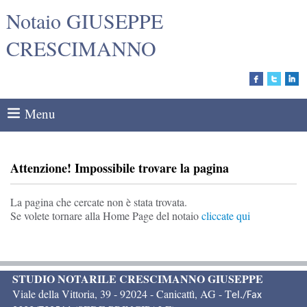
Notaio GIUSEPPE
CRESCIMANNO
Menu
Attenzione! Impossibile trovare la pagina
La pagina che cercate non è stata trovata.
Se volete tornare alla Home Page del notaio
cliccate qui
STUDIO NOTARILE CRESCIMANNO GIUSEPPE
Viale della Vittoria, 39 - 92024 -
Canicattì
,
AG - T
el./Fax