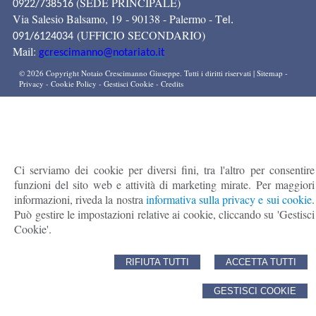
(SEDE PRINCIPALE)
0922/738516
Via Salesio Balsamo, 19 - 90138 - Palermo - T
el.
(UFFICIO SECONDARIO)
091/6124034
Mail:
gcrescimanno@notariato.it
© 2026 Copyright Notaio Crescimanno Giuseppe. Tutti i diritti riservati |
Sitemap
-
Privacy
-
Cookie Policy
-
Gestisci Cookie
-
Credits
Ci serviamo dei cookie per diversi fini, tra l'altro per consentire
funzioni del sito web e attività di marketing mirate. Per maggiori
informazioni, riveda la nostra
informativa sulla privacy e sui cookie
.
Può gestire le impostazioni relative ai cookie, cliccando su 'Gestisci
Cookie'.
RIFIUTA TUTTI
ACCETTA TUTTI
GESTISCI COOKIE